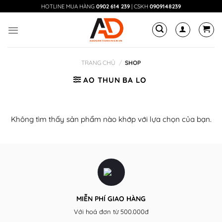
Skip
HOTLINE MUA HÀNG
0902 614 239
| CSKH
0909148239
to
content
TRANG CHỦ
/
SHOP
AO THUN BA LO
Không tìm thấy sản phẩm nào khớp với lựa chọn của bạn.
MIỄN PHÍ GIAO HÀNG
Với hoá đơn từ 500.000đ