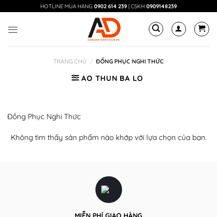
Skip
HOTLINE MUA HÀNG
0902 614 239
| CSKH
0909148239
to
content
TRANG CHỦ
/
ĐỒNG PHỤC NGHI THỨC
AO THUN BA LO
Đồng Phục Nghi Thức
Không tìm thấy sản phẩm nào khớp với lựa chọn của bạn.
MIỄN PHÍ GIAO HÀNG